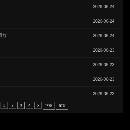
2026-06-24
2026-06-24
回放
2026-06-24
2026-06-23
2026-06-23
2026-06-23
2026-06-23
1
2
3
4
5
下页
尾页