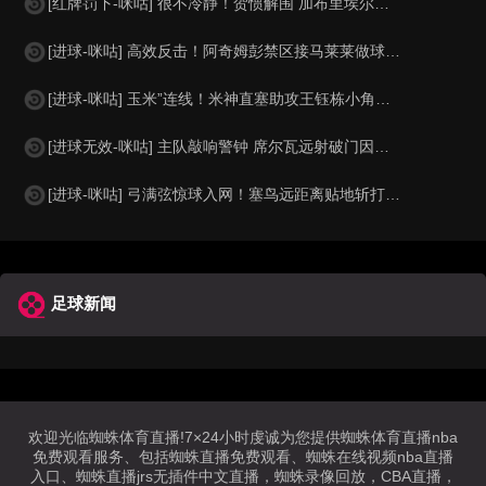
[红牌罚下-咪咕] 很不冷静！贺惯解围 加布里埃尔亮鞋钉染红
[进球-咪咕] 高效反击！阿奇姆彭禁区接马莱莱做球推射入网
[进球-咪咕] 玉米”连线！米神直塞助攻王钰栋小角度破门
[进球无效-咪咕] 主队敲响警钟 席尔瓦远射破门因拜合拉木越位在先进球无效
[进球-咪咕] 弓满弦惊球入网！塞鸟远距离贴地斩打破僵局
足球新闻
欢迎光临蜘蛛体育直播!7×24小时虔诚为您提供蜘蛛体育直播nba
免费观看服务、包括蜘蛛直播免费观看、蜘蛛在线视频nba直播
入口、蜘蛛直播jrs无插件中文直播，蜘蛛录像回放，CBA直播，