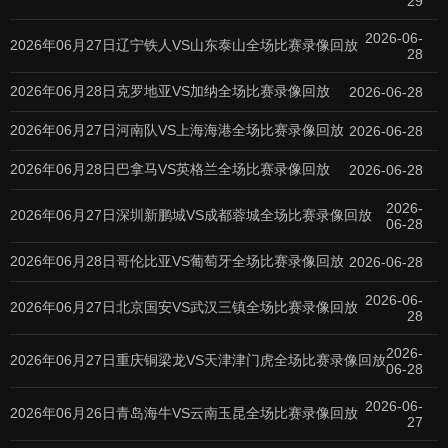
29
2026-06-
2026年06月27日辽宁铁人VS山东泰山全场比赛录像回放
28
2026年06月28日克罗地亚VS加纳全场比赛录像回放
2026-06-28
2026年06月27日河南队VS上海海港全场比赛录像回放
2026-06-28
2026年06月28日巴拿马VS英格兰全场比赛录像回放
2026-06-28
2026-
2026年06月27日深圳新鹏城VS成都蓉城全场比赛录像回放
06-28
2026年06月28日哥伦比亚VS葡萄牙全场比赛录像回放
2026-06-28
2026-06-
2026年06月27日北京国安VS武汉三镇全场比赛录像回放
28
2026-
2026年06月27日重庆铜梁龙VS天津津门虎全场比赛录像回放
06-28
2026-06-
2026年06月26日青岛海牛VS云南玉昆全场比赛录像回放
27