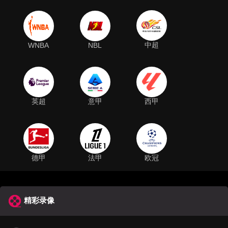
中超
WNBA
NBL
英超
意甲
西甲
德甲
法甲
欧冠
精彩录像