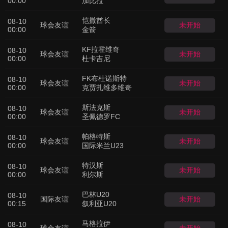
00:00
加比拉
恺撒酋长
08-10
球会友谊
未开始
00:00
金箭
KF拉霍维奇
08-10
球会友谊
未开始
00:00
杜卡吉尼
FK布杜诺斯特
08-10
球会友谊
未开始
00:00
克贾扎维多维奇
斯法克斯
08-10
球会友谊
未开始
00:00
圣佩德罗FC
帕格特斯
08-10
球会友谊
未开始
00:00
国际米兰U23
特汉斯
08-10
球会友谊
未开始
00:00
利尔斯
巴林U20
08-10
国际友谊
未开始
00:15
叙利亚U20
马格拉伊
08-10