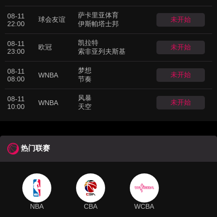
萨卡里亚体育
08-11
球会友谊
未开始
22:00
伊斯帕塔士邦
凯拉特
08-11
欧冠
未开始
23:00
索非亚列夫斯基
梦想
08-11
未开始
WNBA
08:00
节奏
风暴
08-11
未开始
WNBA
10:00
天空
热门联赛
NBA
CBA
WCBA