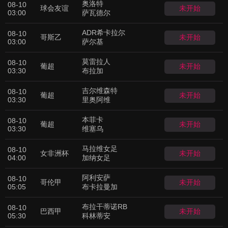
奥洛特
08-10
球会友谊
未开始
03:00
萨瓦德尔
ADR希卡拉尔
08-10
哥斯乙
未开始
03:00
萨尔基
莫雷拉人
08-10
葡超
未开始
03:30
布拉加
吉尔维森特
08-10
葡超
未开始
03:30
里奥阿维
本菲卡
08-10
葡超
未开始
03:30
维塞乌
马拉维女足
08-10
女非洲杯
未开始
04:00
加纳女足
阿利安萨
08-10
哥伦甲
未开始
05:05
布卡拉曼加
布拉干蒂诺RB
08-10
巴西甲
未开始
05:30
科林蒂安