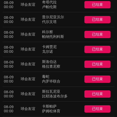
奇塔代拉
08-09
球会友谊
已结束
00:00
卢帕伦斯
普尔尼亚沃尔
08-09
球会友谊
已结束
00:00
代尔文塔
科尔察
08-09
球会友谊
已结束
00:00
帕纳托利科斯
卡姆贾尼
08-09
球会友谊
已结束
00:00
戈尔诺
斯洛伯达
08-09
球会友谊
已结束
00:00
格拉查尼察
毒蛇
08-09
球会友谊
已结束
00:00
内罗毕联合
斯拉瓦尼亚
08-09
球会友谊
已结束
00:00
比耶洛波布尔多
卡斯帕萨
08-09
球会友谊
已结束
00:00
萨姆松体育