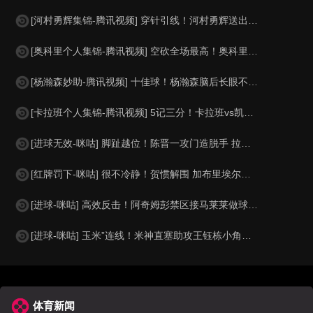
[河村勇辉集锦-腾讯视频] 穿针引线！河村勇辉送出全场最高12助攻 8中2拿到5分5板
[奥科里个人集锦-腾讯视频] 空砍全场最高！奥科里vs热火得27分4板
[杨瀚森妙助-腾讯视频] 十佳球！杨瀚森脑后长眼不看人回传助队友暴扣
[卡拉班个人集锦-腾讯视频] 5记三分！卡拉班vs凯尔特人得21+8
[进球无效-咪咕] 脚趾越位！陈晋一攻门造脱手 拉唐补射破门无效
[红牌罚下-咪咕] 很不冷静！贺惯解围 加布里埃尔亮鞋钉染红
[进球-咪咕] 高效反击！阿奇姆彭禁区接马莱莱做球推射入网
[进球-咪咕] 玉米”连线！米神直塞助攻王钰栋小角度破门
体育新闻