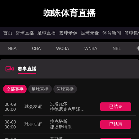
蜘蛛体育直播
首页
篮球直播
足球直播
篮球录像
足球录像
体育新闻
篮球集
NBA
CBA
WCBA
WNBA
NBL
赛事直播
全部赛事
足球直播
篮球直播
别洛瓦尔
08-09
球会友谊
已结束
00:00
拉德尼克克里泽维奇
拉克塔斯
08-09
球会友谊
已结束
00:00
捷堤斯特沃