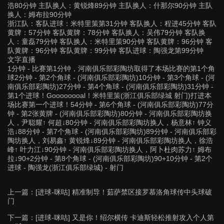
浩80分钟 主队换人：黄锐烽89分钟 主队换人：什那尔90分钟 主队
换人：姆布拉90分钟
浙江队：客队进球：米特里策第31分钟 客队换人：程进45分钟 客队
黄牌：57分钟 客队黄牌：78分钟 客队换人：吴伟79分钟 客队换
人：童磊79分钟 客队换人：米特里策90分钟 客队黄牌：96分钟 客
队黄牌：96分钟 客队黄牌：99分钟 客队进球：陶强龙第99分钟
文字直播
1分钟 - 比赛第1分钟，河南俱乐部彩陶坊取得了本场比赛的第1个角
球2分钟 - 第2个角球 - (河南俱乐部彩陶坊)10分钟 - 第3个角球 - (河
南俱乐部彩陶坊)27分钟 - 第4个角球 - (河南俱乐部彩陶坊)31分钟 -
第1个进球！Goooooooal！米特里策(浙江俱乐部绿城 射门)打进本
场比赛第一个进球！54分钟 - 第6个角球 - (河南俱乐部彩陶坊)77分
钟 - 第2张黄牌 - (河南俱乐部彩陶坊)80分钟 - 河南俱乐部彩陶坊换
人，尹聪耀↑ 何超↓80分钟 - 河南俱乐部彩陶坊换人，杨意林↑ 钟义
浩↓88分钟 - 第7个角球 - (河南俱乐部彩陶坊)89分钟 - 河南俱乐部彩
陶坊换人，刘易鑫↑ 黄锐烽↓89分钟 - 河南俱乐部彩陶坊换人，徐浩
峰↑ 叶力江↓90分钟 - 河南俱乐部彩陶坊换人，阿卜杜肉苏力↑ 姆布
拉↓90+2分钟 - 第8个角球 - (河南俱乐部彩陶坊)90+10分钟 - 第2个
进球 - 陶强龙(浙江俱乐部绿城) - 射门
上一篇：
[进球-咪咕] 精准制导！茹萨禁区接罗慕洛角球传中头球破
门
下一篇：
[进球-咪咕] 又是你！绍尔横传 卡迪斯轻松推射攻入个人第