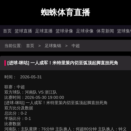
蜘蛛体育直播
首页
篮球直播
足球直播
篮球录像
足球录像
体育新闻
篮球集
当前位置:
首页
>
足球集锦
>
中超
[进球-咪咕] 一人成军！米特里策内切至弧顶起脚直挂死角
时间： 2026-05-31
联赛：
中超
双方球队：
河南队 VS 浙江队
比赛时间：
2026-05-30 19:00:00
[进球-咪咕] 一人成军！米特里策内切至弧顶起脚直挂死角
双方比分及数据
总比分：0-2
半场比分：0-1
比赛数据
河南队：主队黄牌：76分钟 主队换人：何超80分钟 主队换人：钟义