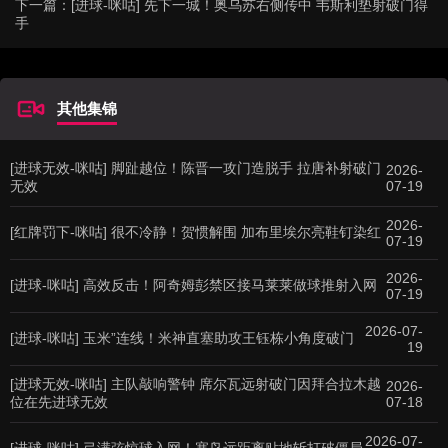
下一篇：
[进球-咪咕] 先下一城！奥乌苏右侧传中 韦斯利垫射破门得
手
其他集锦
[进球无效-咪咕] 脚趾越位！陈晋一攻门造脱手 拉唐补射破门
2026-
无效
07-19
2026-
[红牌罚下-咪咕] 很不冷静！贺惯解围 加布里埃尔亮鞋钉染红
07-19
2026-
[进球-咪咕] 高效反击！阿奇姆彭禁区接马莱莱做球推射入网
07-19
2026-07-
[进球-咪咕] 玉米”连线！米神直塞助攻王钰栋小角度破门
19
[进球无效-咪咕] 主队敲响警钟 席尔瓦远射破门因拜合拉木越
2026-
位在先进球无效
07-18
2026-07-