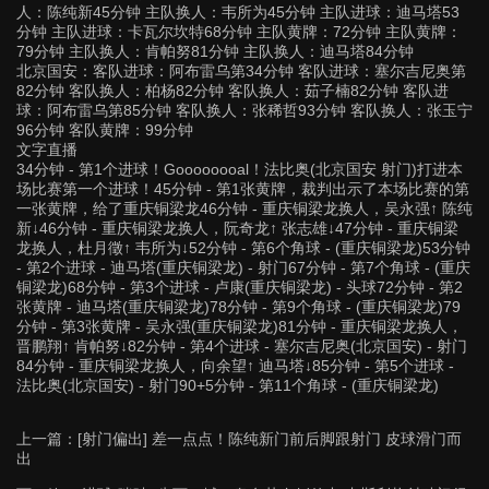
人：陈纯新45分钟 主队换人：韦所为45分钟 主队进球：迪马塔53
分钟 主队进球：卡瓦尔坎特68分钟 主队黄牌：72分钟 主队黄牌：
79分钟 主队换人：肯帕努81分钟 主队换人：迪马塔84分钟
北京国安：客队进球：阿布雷乌第34分钟 客队进球：塞尔吉尼奥第
82分钟 客队换人：柏杨82分钟 客队换人：茹子楠82分钟 客队进
球：阿布雷乌第85分钟 客队换人：张稀哲93分钟 客队换人：张玉宁
96分钟 客队黄牌：99分钟
文字直播
34分钟 - 第1个进球！Goooooooal！法比奥(北京国安 射门)打进本
场比赛第一个进球！45分钟 - 第1张黄牌，裁判出示了本场比赛的第
一张黄牌，给了重庆铜梁龙46分钟 - 重庆铜梁龙换人，吴永强↑ 陈纯
新↓46分钟 - 重庆铜梁龙换人，阮奇龙↑ 张志雄↓47分钟 - 重庆铜梁
龙换人，杜月徵↑ 韦所为↓52分钟 - 第6个角球 - (重庆铜梁龙)53分钟
- 第2个进球 - 迪马塔(重庆铜梁龙) - 射门67分钟 - 第7个角球 - (重庆
铜梁龙)68分钟 - 第3个进球 - 卢康(重庆铜梁龙) - 头球72分钟 - 第2
张黄牌 - 迪马塔(重庆铜梁龙)78分钟 - 第9个角球 - (重庆铜梁龙)79
分钟 - 第3张黄牌 - 吴永强(重庆铜梁龙)81分钟 - 重庆铜梁龙换人，
晋鹏翔↑ 肯帕努↓82分钟 - 第4个进球 - 塞尔吉尼奥(北京国安) - 射门
84分钟 - 重庆铜梁龙换人，向余望↑ 迪马塔↓85分钟 - 第5个进球 -
法比奥(北京国安) - 射门90+5分钟 - 第11个角球 - (重庆铜梁龙)
上一篇：
[射门偏出] 差一点点！陈纯新门前后脚跟射门 皮球滑门而
出