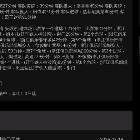
27分钟 客队黄牌：39分钟 客队换人：潘喜明45分钟 客队黄牌：
0分钟 客队换人：田依浓71分钟 客队进球：热菲尼奥第80分钟 客
球：田玉达第91分钟
楠波湾 头球)打进本场比赛第一个进球！21分钟 - 比赛第21分钟，浙江
 姆本扎(辽宁铁人楠波湾) - 射门29分钟 - 第2个角球 - (浙江俱乐
第4个角球 - (浙江俱乐部绿城)42分钟 - 第5个角球 - (浙江俱乐部绿
- 浙江俱乐部绿城换人，徐俊驰↑ 童磊↓46分钟 - 浙江俱乐部绿城换人，
59分钟 - 第7个角球 - (浙江俱乐部绿城)60分钟 - 第3个进球 -
人，陶强龙↑ 高迪↓79分钟 - 第3张黄牌 - 朴镇燮(浙江俱乐部绿
第4个进球 - (辽宁铁人楠波湾)83分钟 - 第8个角球 - (浙江俱乐部绿
第5个进球 - 田玉达(辽宁铁人楠波湾) - 射门
门
命中，泰山1-0三镇
射破门无效
2026-07-19