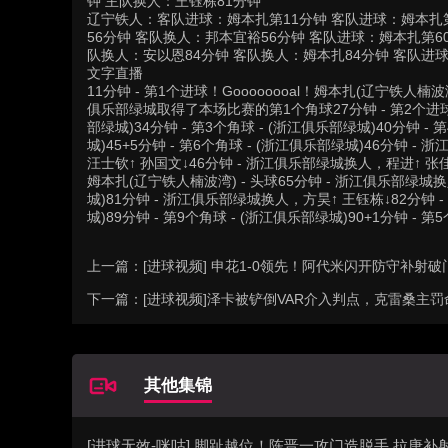
钟 主队换人：王钰栋81分钟
辽宁铁人：客队进球：姆本扎第11分钟 客队进球：姆本扎第
56分钟 客队换人：邦本宜裕56分钟 客队进球：姆本扎第6
队换人：安以恩84分钟 客队换人：姆本扎84分钟 客队进
文字直播
11分钟 - 第1个进球！Goooooooal！姆本扎(辽宁铁人
俱乐部绿城取得了本场比赛的第1个角球27分钟 - 第2个进球 -
部绿城)34分钟 - 第3个角球 - (浙江俱乐部绿城)40分钟 - 
城)45+5分钟 - 第6个角球 - (浙江俱乐部绿城)46分钟 
汪士钦↑ 孙国文↓46分钟 - 浙江俱乐部绿城换人，程进↑ 张佳祺↓
姆本扎(辽宁铁人楠波湾) - 头球65分钟 - 浙江俱乐部绿城换
城)81分钟 - 浙江俱乐部绿城换人，方昊↑ 王钰栋↓82分钟 - 
城)89分钟 - 第9个角球 - (浙江俱乐部绿城)90+1分钟 - 
上一篇：
[进球视频] 申花1-0领先！阿代米闪开防守补射破
下一篇：
[进球视频]泽卡被铲倒VAR介入判点，克雷桑主罚
其他集锦
[进球无效-咪咕] 脚趾越位！陈晋一攻门造脱手 拉唐补