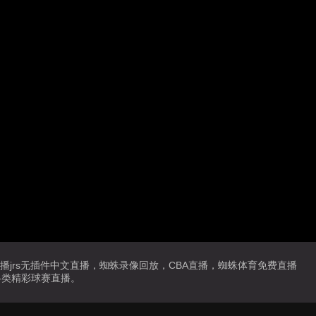
播jrs无插件中文直播，蜘蛛录像回放，CBA直播，蜘蛛体育免费直播
各类精彩球赛直播。