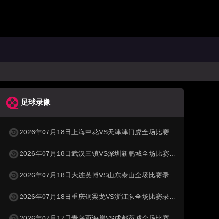
足球录像
2026年07月18日上海申花VS天津津门虎全场比赛录像回放
2026年07月18日武汉三镇VS深圳新鹏城全场比赛录像回放
2026年07月18日大连英博VS山东泰山全场比赛录像回放
2026年07月18日重庆铜梁龙VS浙江队全场比赛录像回放
2026年07月17日青岛西海岸VS成都蓉城全场比赛录像回放