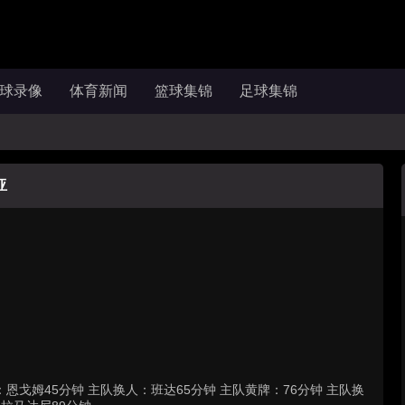
球录像
体育新闻
篮球集锦
足球集锦
亚
恩戈姆45分钟 主队换人：班达65分钟 主队黄牌：76分钟 主队换