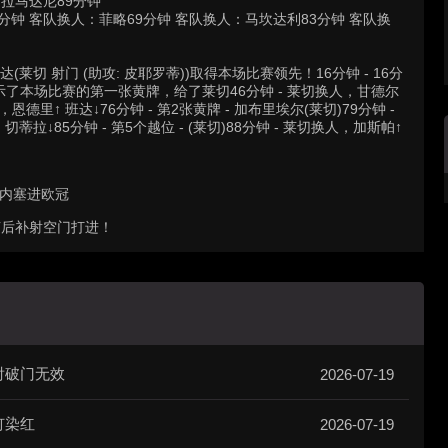
：拉马达尼89分钟
分钟 客队换人：菲略69分钟 客队换人：马坎达利83分钟 客队换
班达(莱切 射门 (助攻: 皮耶罗蒂))取得本场比赛领先！16分钟 - 16分
出示了本场比赛的第一张黄牌，给了莱切46分钟 - 莱切换人，甘德尔
人，恩德里↑ 班达↓76分钟 - 第2张黄牌 - 加布里埃尔(莱切)79分钟 -
蒂拉↓85分钟 - 第5个越位 - (莱切)88分钟 - 莱切换人，加斯帕↑
莫内塞进欧冠
随后补射空门打进！
射破门无效
2026-07-19
钉染红
2026-07-19