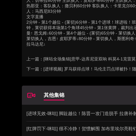
人：切蒂拉80分钟 主队换人：皮耶罗蒂80分钟 主队换人
热那亚：客队换人：撒贝利60分钟 客队换人：卡里克尔60
人：马西尼83分钟
文字直播
2分钟 - 第1个越位 - (莱切)6分钟 - 第1个进球！球进啦！
钟，莱切获得本场第1个角球45分钟 - 第1张黄牌，裁判
曼↑ 恩戈姆↓60分钟 - 第4个越位 - (莱切)65分钟 - 莱切换
莱切换人，吉恩↑ 皮耶罗蒂↓80分钟 - 莱切换人，斯图利奇↑ 切
拉马达尼↓
上一篇：
[咪咕全场集锦]意甲-达库尼亚双响 科莫4-1克雷
下一篇：
[进球视频] 罗马获得点球！马伦主罚点球被扑！
其他集锦
[进球无效-咪咕] 脚趾越位！陈晋一攻门造脱手 拉唐补
[红牌罚下-咪咕] 很不冷静！贺惯解围 加布里埃尔亮鞋