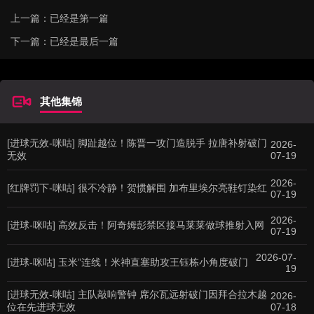
上一篇：已经是第一篇
下一篇：已经是最后一篇
其他集锦
[进球无效-咪咕] 脚趾越位！陈晋一攻门造脱手 拉唐补射破门
2026-
无效
07-19
2026-
[红牌罚下-咪咕] 很不冷静！贺惯解围 加布里埃尔亮鞋钉染红
07-19
2026-
[进球-咪咕] 高效反击！阿奇姆彭禁区接马莱莱做球推射入网
07-19
2026-07-
[进球-咪咕] 玉米”连线！米神直塞助攻王钰栋小角度破门
19
[进球无效-咪咕] 主队敲响警钟 席尔瓦远射破门因拜合拉木越
2026-
位在先进球无效
07-18