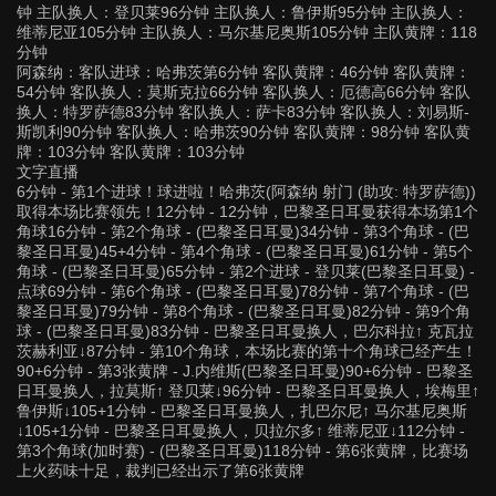
钟 主队换人：登贝莱96分钟 主队换人：鲁伊斯95分钟 主队换人：
维蒂尼亚105分钟 主队换人：马尔基尼奥斯105分钟 主队黄牌：118
分钟
阿森纳：客队进球：哈弗茨第6分钟 客队黄牌：46分钟 客队黄牌：
54分钟 客队换人：莫斯克拉66分钟 客队换人：厄德高66分钟 客队
换人：特罗萨德83分钟 客队换人：萨卡83分钟 客队换人：刘易斯-
斯凯利90分钟 客队换人：哈弗茨90分钟 客队黄牌：98分钟 客队黄
牌：103分钟 客队黄牌：103分钟
文字直播
6分钟 - 第1个进球！球进啦！哈弗茨(阿森纳 射门 (助攻: 特罗萨德))
取得本场比赛领先！12分钟 - 12分钟，巴黎圣日耳曼获得本场第1个
角球16分钟 - 第2个角球 - (巴黎圣日耳曼)34分钟 - 第3个角球 - (巴
黎圣日耳曼)45+4分钟 - 第4个角球 - (巴黎圣日耳曼)61分钟 - 第5个
角球 - (巴黎圣日耳曼)65分钟 - 第2个进球 - 登贝莱(巴黎圣日耳曼) -
点球69分钟 - 第6个角球 - (巴黎圣日耳曼)78分钟 - 第7个角球 - (巴
黎圣日耳曼)79分钟 - 第8个角球 - (巴黎圣日耳曼)82分钟 - 第9个角
球 - (巴黎圣日耳曼)83分钟 - 巴黎圣日耳曼换人，巴尔科拉↑ 克瓦拉
茨赫利亚↓87分钟 - 第10个角球，本场比赛的第十个角球已经产生！
90+6分钟 - 第3张黄牌 - J.内维斯(巴黎圣日耳曼)90+6分钟 - 巴黎圣
日耳曼换人，拉莫斯↑ 登贝莱↓96分钟 - 巴黎圣日耳曼换人，埃梅里↑
鲁伊斯↓105+1分钟 - 巴黎圣日耳曼换人，扎巴尔尼↑ 马尔基尼奥斯
↓105+1分钟 - 巴黎圣日耳曼换人，贝拉尔多↑ 维蒂尼亚↓112分钟 -
第3个角球(加时赛) - (巴黎圣日耳曼)118分钟 - 第6张黄牌，比赛场
上火药味十足，裁判已经出示了第6张黄牌