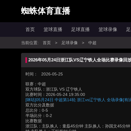
蜘蛛体育直播
首页
篮球直播
足球直播
篮球录像
足
当前位置:
首页
>
足球录像
>
中超
2026年05月24日浙江队VS辽宁铁人全场比赛录像回
时间： 2026-05-25
联赛：
中超
双方球队：
浙江队 VS 辽宁铁人
比赛时间：
2026-05-24 19:35:00
[咪咕]05月24日 中超第14轮 浙江vs辽宁铁人 全场录像[有
双方比分及数据
总比分：0-5
半场比分：0-2
比赛数据
浙江队：主队换人：童磊45分钟 主队换人：孙国文45分钟 