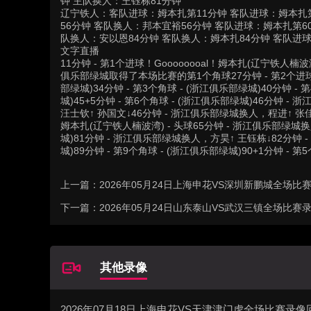
钟 主队换人：王钰栋81分钟
辽宁铁人：客队进球：姆本扎第11分钟 客队进球：姆本扎第
56分钟 客队换人：邦本宜裕56分钟 客队进球：姆本扎第6
队换人：安以恩84分钟 客队换人：姆本扎84分钟 客队进
文字直播
11分钟 - 第1个进球！Goooooooal！姆本扎(辽宁铁人
俱乐部绿城取得了本场比赛的第1个角球27分钟 - 第2个进球 -
部绿城)34分钟 - 第3个角球 - (浙江俱乐部绿城)40分钟 - 
城)45+5分钟 - 第6个角球 - (浙江俱乐部绿城)46分钟 
汪士钦↑ 孙国文↓46分钟 - 浙江俱乐部绿城换人，程进↑ 张佳祺↓
姆本扎(辽宁铁人楠波湾) - 头球65分钟 - 浙江俱乐部绿城换
城)81分钟 - 浙江俱乐部绿城换人，方昊↑ 王钰栋↓82分钟 - 
城)89分钟 - 第9个角球 - (浙江俱乐部绿城)90+1分钟 - 
上一篇：
2026年05月24日上海申花VS深圳新鹏城全场比
下一篇：
2026年05月24日山东泰山VS武汉三镇全场比赛
其他录像
2026年07月18日上海申花VS天津津门虎全场比赛录像