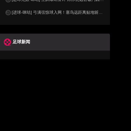
[进球-咪咕] 弓满弦惊球入网！塞鸟远距离贴地斩打破僵局
足球新闻